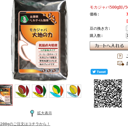
モカジャバ500g卸/
価格:
豆の挽き方:
購入数:
拡大表示