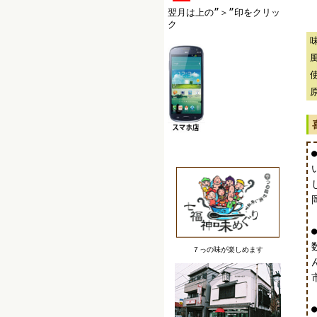
翌月は上の”＞”印をクリッ
ク
７っの味が楽しめます