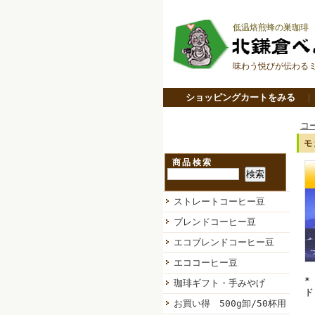
低温焙煎蜂の巣珈琲
味わう悦びが伝わる
ショッピングカートをみる
コ
モ
商品検索
ストレートコーヒー豆
ブレンドコーヒー豆
エコブレンドコーヒー豆
エココーヒー豆
*
珈琲ギフト・手みやげ
ド
お買い得 500g卸/50杯用