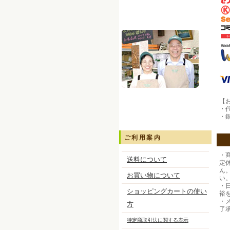
【
・
・
ご利用案内
・
送料について
定
ん
お買い物について
い
・
ショッピングカートの使い
裕
・
方
了
特定商取引法に関する表示