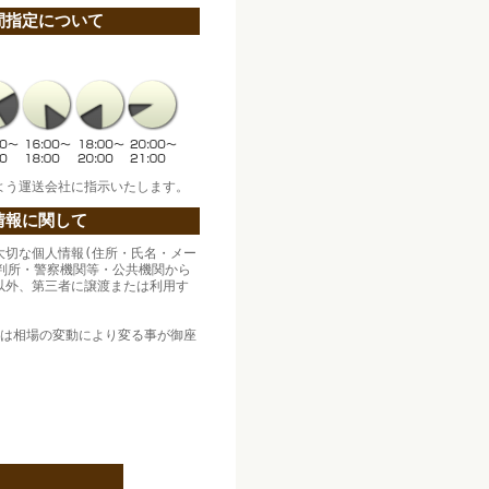
間指定について
よう運送会社に指示いたします。
情報に関して
大切な個人情報(住所・氏名・メー
裁判所・警察機関等・公共機関から
以外、第三者に譲渡または利用す
。
格は相場の変動により変る事が御座
。