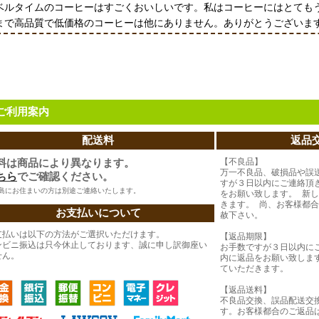
ベルタイムのコーヒーはすごくおいしいです。私はコーヒーにはとても
まで高品質で低価格のコーヒーは他にありません。ありがとうございま
ご利用案内
配送料
返品
料は商品により異なります。
【不良品】
万一不良品、破損品や誤
ちら
でご確認ください。
すが３日以内にご連絡頂
島にお住まいの方は別途ご連絡いたします。
をお願い致します。 新
きます。 尚、お客様都
お支払いについて
赦下さい。
支払いは以下の方法がご選択いただけます。
【返品期限】
ンビニ振込は只今休止しております、誠に申し訳御座い
お手数ですが３日以内に
せん。
内に返品をお願い致しま
ていただきます。
【返品送料】
不良品交換、誤品配送交
す。お客様都合のご返品