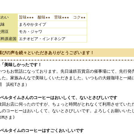
味わい
旨味★★★ 酸味★★ 苦味★★★ コク★★
風味
まろやかタイプ
使用豆
モカ・ジャワ
原料原産国
エチオピア・インドネシア
喜びの声を続々といただきありがとうございます！
●「美味しかったです！
いつもお世話になっております。先日遠鉄百貨店の催事場にて、先行発
した。家族みんなで美味しくいただきました。いつもの大鐘珈琲と一緒
岡 浜松Tさま）
●ベルタイムさんのコーヒーはおいしくて、ないとさびしいです
数回お店に伺ったのですが、ちょっと時間がとれなくて利用させていた
んのコーヒーはおいしくて、ないとさびしいです。よろしくお願いいたし
市Mさま)
●ベルタイムのコーヒーはすごくおいしいです