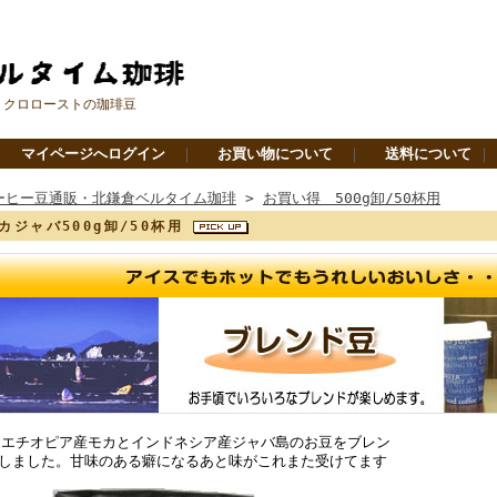
ミクロローストの珈琲豆
｜
マイページへログイン
｜
お買い物について
｜
送料について
ーヒー豆通販・北鎌倉ベルタイム珈琲
>
お買い得 500g卸/50杯用
カジャバ500g卸/50杯用
 エチオピア産モカとインドネシア産ジャバ島のお豆をブレン
しました。甘味のある癖になるあと味がこれまた受けてます