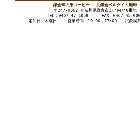
鎌倉蜂の巣コーヒー 北鎌倉ベルタイム珈琲
〒247-0062 神奈川県鎌倉市山ノ内748番地
TEL：0467-47-1059 FAX：0467-45-00
定休日 木曜日 営業時間 10:00～17:00 試飲喫茶1