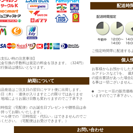
配送時
ご指定時間帯に配達する
お支払い時の注意事項】
個人
代金引換の手数料は規定の料金を頂きます。（324円）
銀行振込は後払いとなります。
お客様からお預かりした
ルアドレスなど)を、 
の提出要請があった場合
納期について
る事は一切ございません
商品発送はご注文日の翌日にヤマト便に出荷します。
● コーヒー豆の販売価
休日（木）・連休が入りますとこの限りではありませ
いますのでご了承下さい
。地域によりお届け日数も変わりますのでご了承下さ
。
日時指定（宅配便）のお誕生日プレゼントや贈答品は余
を持ってお願いいたします。
メール便での「日時指定・代払い」はできませんのでご
承ください。（宅配便はお受けできます。）
お問い合わせ