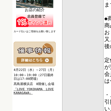
ま
お店の紹介
◆
商
お
カード払いはご登録をお願い致します
又
後
定
が
4月22日（水）～27日（月）
会
10:00～19:00（27日最終
日は17:00閉場）
は
髙島屋横浜店 8階催し会場
『
LOVE YOKOHAMA LOVE
KANAGAWA
』
・
引
い