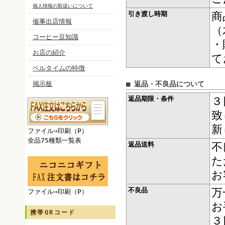
個人情報の取扱いについて
引き渡し時期
商
催事出店情報
（
コーヒー豆知識
・
お店の紹介
て
ベルタイムの特徴
掲示板
■ 返品・不良品について
返品期限・条件
３
致
新
ファイル⇒印刷（P）
全品75種類一覧表
返品送料
不
た
お
不良品
万
ファイル⇒印刷（P）
お
携帯QRコード
３