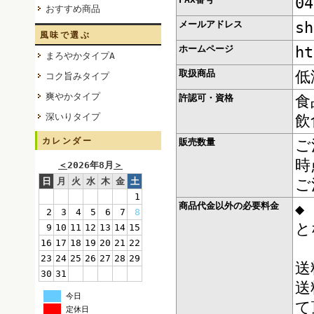
04
おすすめ商品
メールアドレス
sh
風味で選ぶ
ホームページ
ht
まろやかタイプA
取扱商品
低
コク旨みタイプ
爽やかタイプ
許認可・資格
食
深いりタイプ
飲
カレンダー
販売数量
ご
時
＜
2026年8月
＞
日
月
火
水
木
金
土
ご
1
商品代金以外の必要料金
◆
2
3
4
5
6
7
8
と
9
10
11
12
13
14
15
16
17
18
19
20
21
22
23
24
25
26
27
28
29
送
30
31
送
今日
て
定休日