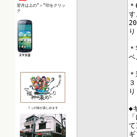
＊
翌月は上の”＞”印をクリッ
ク
す
2
り
＊
ベ
＊
３
り
◆
７っの味が楽しめます
「
ギ