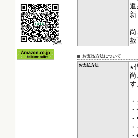
返
新
尚
赦
■ お支払方法について
お支払方法
★
尚
す
・
・
・
・
・