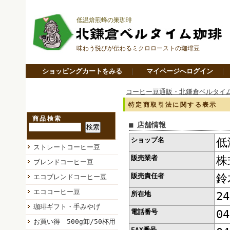
低温焙煎蜂の巣珈琲
味わう悦びが伝わるミクロローストの珈琲豆
ショッピングカートをみる
｜
マイページへログイン
コーヒー豆通販・北鎌倉ベルタイ
特定商取引法に関する表示
商品検索
■ 店舗情報
ショップ名
低
ストレートコーヒー豆
販売業者
株
ブレンドコーヒー豆
販売責任者
鈴
エコブレンドコーヒー豆
エココーヒー豆
所在地
2
珈琲ギフト・手みやげ
電話番号
04
お買い得 500g卸/50杯用
FAX番号