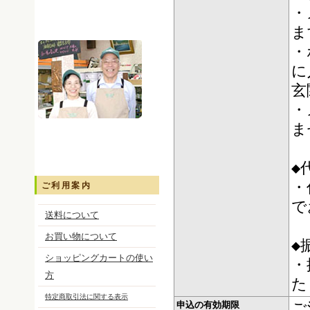
・
ま
・
に
玄
・
ま
◆
・
ご利用案内
で
送料について
お買い物について
◆
ショッピングカートの使い
・
方
た
特定商取引法に関する表示
申込の有効期限
ご