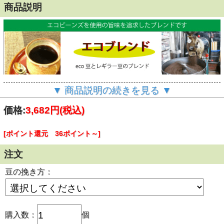
商品説明
* モカブレンド、モカ、ブラジルのブレンドです。モカフレ
▼ 商品説明の続きを見る ▼
ーバーの香味と
酸味の特徴が永く愛されて半世紀古くて新しいコーヒーで
価格:
3,682円
(税込)
す。
[ポイント還元 36ポイント～]
注文
豆の挽き方：
購入数：
個