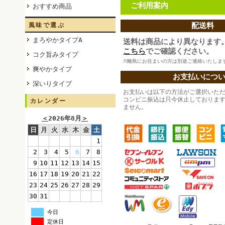
ご利用案内
おすすめ商品
配送料
風味で選ぶ
まろやかタイプA
送料は商品により異なります
こちら
でご確認ください。
コク旨みタイプ
※離島にお住まいの方は別途ご連絡いたしま
爽やかタイプ
お支払いにつ
深いりタイプ
お支払いは以下の方法がご選択いた
コンビニ振込は只今休止しておりま
カレンダー
ません。
＜
2026年8月
＞
日
月
火
水
木
金
土
1
2
3
4
5
6
7
8
9
10
11
12
13
14
15
16
17
18
19
20
21
22
23
24
25
26
27
28
29
30
31
今日
定休日