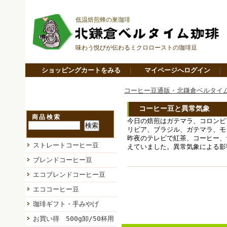
低温焙煎蜂の巣珈琲
味わう悦びが伝わるミクロローストの珈琲豆
ショッピングカートをみる
｜
マイページへログイン
コーヒー豆通販・北鎌倉ベルタイ
コーヒー豆と異常気象
商品検索
今日の焙煎はガテマラ、コロンビ
リビア、ブラジル、ガテマラ、モ
昨夜のテレビで紅茶、コーヒー、
ストレートコーヒー豆
えていました。異常気象による影
ブレンドコーヒー豆
エコブレンドコーヒー豆
エココーヒー豆
珈琲ギフト・手みやげ
お買い得 500g卸/50杯用