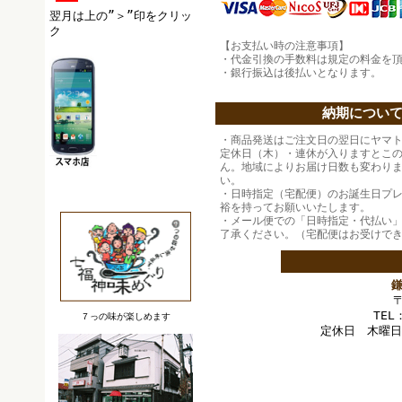
翌月は上の”＞”印をクリッ
ク
【お支払い時の注意事項】
・代金引換の手数料は規定の料金を頂
・銀行振込は後払いとなります。
納期につい
・商品発送はご注文日の翌日にヤマ
定休日（木）・連休が入りますとこ
ん。地域によりお届け日数も変わり
い。
・日時指定（宅配便）のお誕生日プ
裕を持ってお願いいたします。
・メール便での「日時指定・代払い
了承ください。（宅配便はお受けで
TEL
７っの味が楽しめます
定休日 木曜日