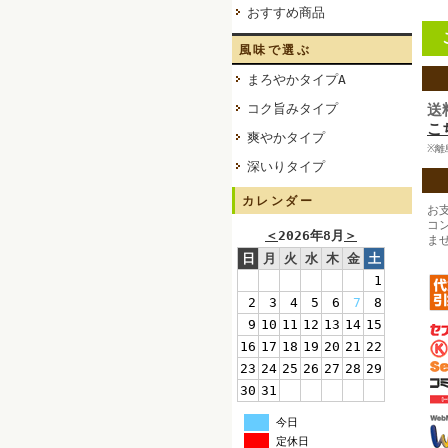
おすすめ商品
風味で選ぶ
まろやかタイプA
コク旨みタイプ
送
こ
爽やかタイプ
※離
深いりタイプ
カレンダー
お
コ
＜
2026年8月
＞
ま
日
月
火
水
木
金
土
1
2
3
4
5
6
7
8
9
10
11
12
13
14
15
16
17
18
19
20
21
22
23
24
25
26
27
28
29
30
31
今日
定休日