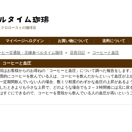
ミクロローストの珈琲豆
｜
マイページへログイン
｜
お買い物について
｜
送料について
ーヒー豆通販・北鎌倉ベルタイム珈琲
>
店長日記
>
コーヒーと血圧
コーヒーと血圧
回はお客様からのお尋ねの「コーヒーと血圧」について調べた報告をし
慣的にコーヒーを飲んでいる人は、コーヒーを飲んだからといって血圧が上
一定期間飲んでいない人の場合、数ミリ程度のわずかな血圧の上昇があるよ
したときよりも小さな上昇で、どのような場合でも２～３時間後には元に戻
はすぐにできるので、コーヒーを普段から飲んでいる人の血圧が高いという