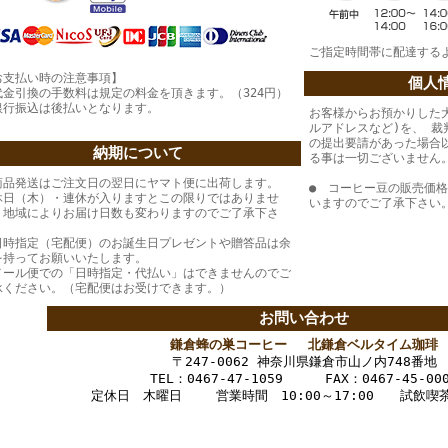
ご指定時間帯に配達する
お支払い時の注意事項】
個人
代金引換の手数料は規定の料金を頂きます。（324円）
銀行振込は後払いとなります。
お客様からお預かりした
ルアドレスなど)を、 
の提出要請があった場合
納期について
る事は一切ございません
商品発送はご注文日の翌日にヤマト便に出荷します。
● コーヒー豆の販売価
休日（木）・連休が入りますとこの限りではありませ
いますのでご了承下さい
。地域によりお届け日数も変わりますのでご了承下さ
。
日時指定（宅配便）のお誕生日プレゼントや贈答品は余
を持ってお願いいたします。
メール便での「日時指定・代払い」はできませんのでご
承ください。（宅配便はお受けできます。）
お問い合わせ
鎌倉蜂の巣コーヒー 北鎌倉ベルタイム珈琲
〒247-0062 神奈川県鎌倉市山ノ内748番地
TEL：0467-47-1059 FAX：0467-45-00
定休日 木曜日 営業時間 10:00～17:00 試飲喫茶1