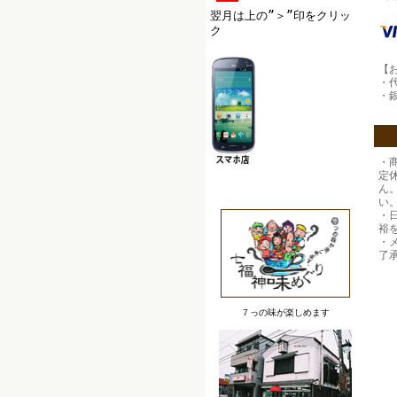
翌月は上の”＞”印をクリッ
ク
【
・
・
・
定
ん
い
・
裕
・
了
７っの味が楽しめます