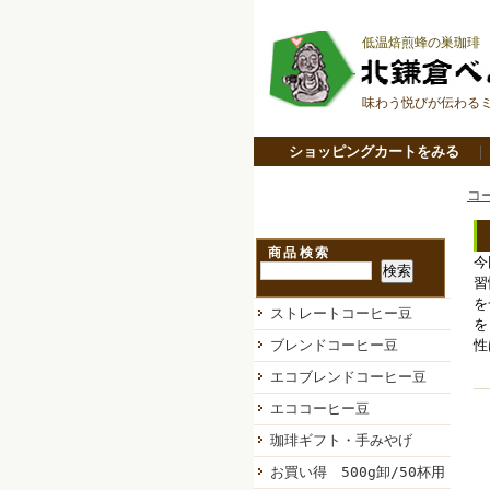
低温焙煎蜂の巣珈琲
味わう悦びが伝わる
ショッピングカートをみる
コ
商品検索
今
習
を
ストレートコーヒー豆
を
ブレンドコーヒー豆
性
エコブレンドコーヒー豆
エココーヒー豆
珈琲ギフト・手みやげ
お買い得 500g卸/50杯用