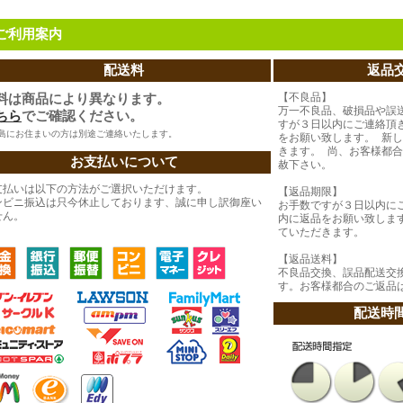
ご利用案内
配送料
返品
料は商品により異なります。
【不良品】
万一不良品、破損品や誤
ちら
でご確認ください。
すが３日以内にご連絡頂
島にお住まいの方は別途ご連絡いたします。
をお願い致します。 新
きます。 尚、お客様都
お支払いについて
赦下さい。
支払いは以下の方法がご選択いただけます。
【返品期限】
ンビニ振込は只今休止しております、誠に申し訳御座い
お手数ですが３日以内に
せん。
内に返品をお願い致しま
ていただきます。
【返品送料】
不良品交換、誤品配送交
す。お客様都合のご返品
配送時