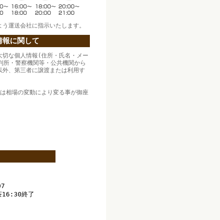
よう運送会社に指示いたします。
情報に関して
大切な個人情報(住所・氏名・メー
裁判所・警察機関等・公共機関から
以外、第三者に譲渡または利用す
。
格は相場の変動により変る事が御座
。
07
6:30終了