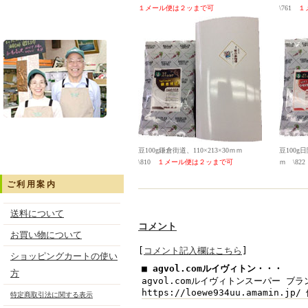
１
メール便は２ッまで可
\761
１
豆100g鎌倉街道、
110×213×30ｍｍ
豆100
\810
１
メール便は２ッまで可
ｍ
\82
ご利用案内
送料について
コメント
お買い物について
[
コメント記入欄はこちら
]
ショッピングカートの使い
■ agvol.comルイヴィトン・・・
方
agvol.comルイヴィトンスーパー ブランド 
https://loewe934uu.amamin.j
特定商取引法に関する表示