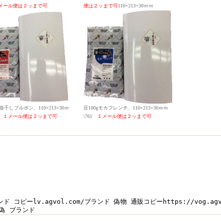
メール便は２ッまで可
便は２ッまで可
110×213×30ｍｍ
g日陰干しブルボン、
110×213×30ｍ
豆100gモカフレンチ、
110×213×30ｍｍ
2
１
メール便は２ッまで可
\761
１
メール便は２ッまで可
コピーlv.agvol.com/ブランド 偽物 通販コピーhttps://vog.agvol.c
p/ 偽 ブランド