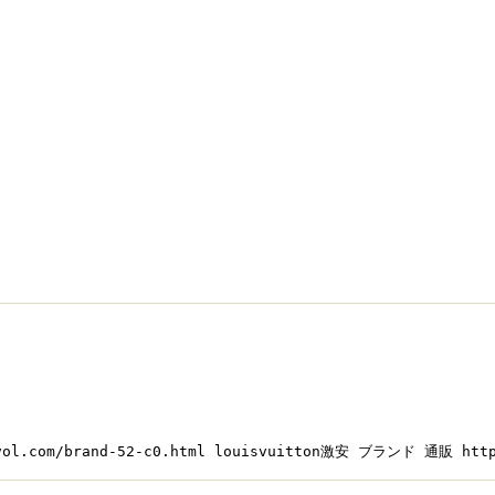
om/brand-52-c0.html louisvuitton激安 ブランド 通販 https