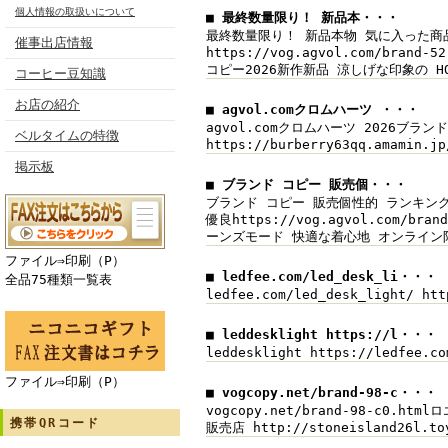
個人情報の取扱いについて
■ 最終数量限り！ 新品本・・・
最終数量限り！ 新品本物 気に入った商品スーパ
催事出店情報
https://vog.agvol.com/br
コピー2026新作新品 涼しげな印象の HO
コーヒー豆知識
お店の紹介
■ agvol.comクロムハーツ ・・・
agvol.comクロムハーツ 2026ブランドコピ
ベルタイムの特徴
https://burberry63qq.amamin
掲示板
■ ブランド コピー 販売個・・・
ブランド コピー 販売個性的 ランキング入賞の
優良https://vog.agvol.com/
ーンズモード 快適な着心地 オンライン限定商品
ファイル⇒印刷（P）
■ ledfee.com/led_desk_li・・・
全品75種類一覧表
ledfee.com/led_desk_light/ h
■ leddesklight https://l・・・
leddesklight https://ledfee
ファイル⇒印刷（P）
■ vogcopy.net/brand-98-c・・・
vogcopy.net/brand-98-c0.ht
携帯QRコード
販売店 http://stoneisland26l.