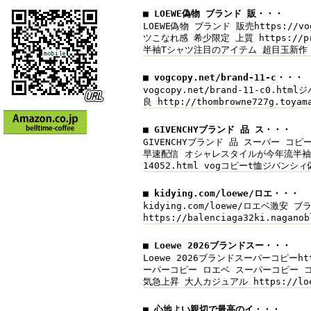
■ LOEWE偽物 ブランド 販・・・
LOEWE偽物 ブランド 販売https://
ツこなれ感 希少限定 上質 https://p
半袖Tシャツ注目のアイテム 超目玉新作
■ vogcopy.net/brand-11-c・・・
vogcopy.net/brand-11-c0.ht
良 http://thombrowne727g.toy
■ GIVENCHYブランド 品 ス・・・
GIVENCHYブランド 品 スーパー コピーh
早速配信 オシャレスタイルが今年流半袖Tシャツ
14052.html vogコピーt恤ジバン
■ kidying.com/loewe/ロエ・・・
kidying.com/loewe/ロエベ激安 ブ
https://balenciaga32ki.naga
■ Loewe 2026ブランドスー・・・
Loewe 2026ブランドスーパーコピーht
ーパーコピー ロエベ スーパーコピー コピー
気急上昇 大人カジュアル https://lo
■ 心地よい親切で最高のイ・・・