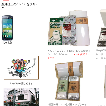
翌月は上の”＞”印をクリッ
ク
100g
ベルタイムブレンド100g・ロシ10枚\664
シ,
110×213×30ｍｍ、
１
メール便で２ッ
レンド、キ
まで可
ｍ、￥１
７っの味が楽しめます
7種類の味、エコ七福神・レギラー各