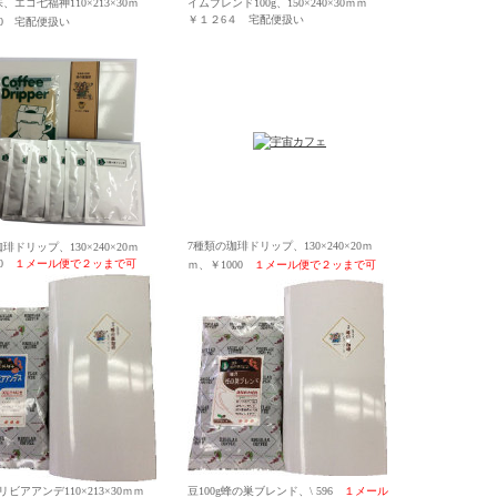
、エコ七福神110×213×30ｍ
イムブレンド100g、150×240×30ｍｍ
￥１２6４
宅配便扱い
00
宅配便扱い
7種類の珈琲ドリップ、130×240×20ｍ
琲ドリップ、130×240×20ｍ
50
１
メール便で２ッまで可
ｍ、￥1000
１
メール便で２ッまで可
ボリビアアンデ
110×213×30ｍｍ
豆100g蜂の巣ブレンド
、
\ 596
１
メール