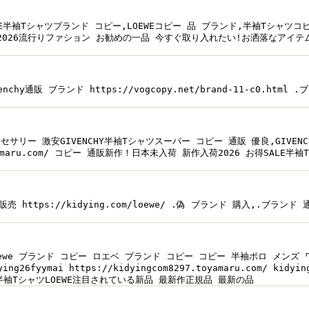
LOEWE半袖Tシャツブランド コピー,LOEWEコピー 品 ブランド,半袖Tシャツコピ
 通販2026流行りファション お勧めの一品 今すぐ取り入れたい!お洒落なアイテム!優
ivenchy通販 ブランド https://vogcopy.net/brand-11-c0.ht
 アクセサリー 激安GIVENCHY半袖Tシャツスーパー コピー 通販 優良,GIVENC
maru.com/ コピー 通販新作！日本未入荷 新作入荷2026 お得SALE半袖Tシ
ンド 販売 https://kidying.com/loewe/ .偽 ブランド 購入,.ブラン
loewe ブランド コピー ロエベ ブランド コピー コピー 半袖ポロ メンズ ワンポ
ymai https://kidyingcom8297.toyamaru.com/ k
ド 激安半袖TシャツLOEWE注目されている新品 最新作正規品 最新の品