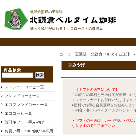
低温焙煎蜂の巣珈琲
味わう悦びが伝わるミクロローストの珈琲豆
コーヒー豆通販・北鎌倉ベルタイム珈琲
手みやげ
商品検索
ストレートコーヒー豆
【ギフトの送料について】
この商品の送料と発送は宅配便扱いに
ブレンドコーヒー豆
メッセージカードお付けいたしますの
エコブレンドコーヒー豆
●便利でお得な会員登録をお勧めしま
＜内容＞各100gベルタイムブレンド
エココーヒー豆
・ギフトの発送は「カード払い・代払
珈琲ギフト・手みやげ
なりますのでご了承下さい
お買い得 500g卸/50杯用