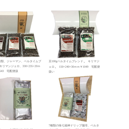
、
豆3種類、ジャーマン、ベルタイムブ
豆100g
ベルタイムブレンド
キリマジ
、
リマンジェロ、330×235×20ｍ
ェロ
150×240×30ｍｍ￥1049
宅配便
643
宅配便扱
扱い
7種類の味七福神ドリップ珈琲、ベルタ