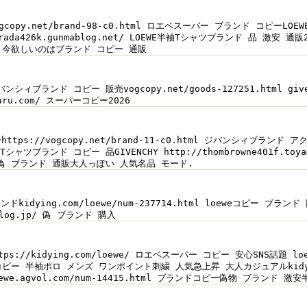
vogcopy.net/brand-98-c0.html ロエベスーパー ブランド コピー
rada426k.gunmablog.net/ LOEWE半袖Tシャツブランド 品 激安
 今欲しいのはブランド コピー 通販
mlジバンシィブランド コピー 販売vogcopy.net/goods-127251.html g
amaru.com/ スーパーコピー2026
ttps://vogcopy.net/brand-11-c0.html ジバンシィブランド
ブランド コピー 品GIVENCHY http://thombrowne401f.toya
シィ偽 ブランド 通販大人っぽい 人気名品 モード.
ランドkidying.com/loewe/num-237714.html loeweコピー ブラ
noblog.jp/ 偽 ブランド 購入
tps://kidying.com/loewe/ ロエベスーパー コピー 安心SNS話題 
 半袖ポロ メンズ ワンポイント刺繍 人気急上昇 大人カジュアルkidying26fy
ewe.agvol.com/num-14415.html ブランドコピー偽物 ブラン