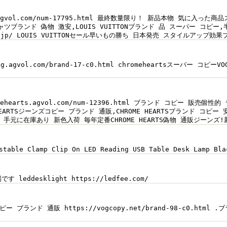
ol.com/num-17795.html 最終数量限り！ 新品本物 気に入った商品ス
N半袖Tシャツブランド 偽物 激安,LOUIS VUITTONブランド 品 スーパー コピー
amamin.jp/ LOUIS VUITTONセール早いもの勝ち 日本発売 スタイ
gvol.com/brand-17-c0.html chromeheartsスーパー コピーVOG
earts.agvol.com/num-12396.html ブランド コピー 販売個性
E HEARTSジーンズコピー ブランド 通販,CHROME HEARTSブランド コピー
in.jp/ 手元に在庫あり 新色入荷 毎年定番CHROME HEARTS偽物 通販ジ
 Adjustable Clamp Clip On LED Reading USB Table Desk 
す leddesklight https://ledfee.com/
eweコピー ブランド 通販 https://vogcopy.net/brand-98-c0.ht