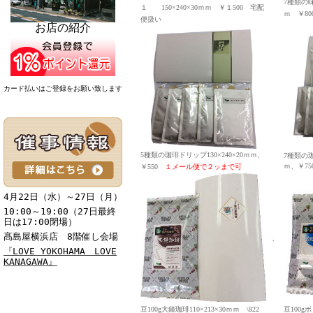
7種類の味
１ 150×240×30ｍｍ ￥１500
宅配
ｍ ￥8
便扱い
お店の紹介
カード払いはご登録をお願い致します
5種類の珈琲ドリップ130×240×20ｍｍ、
7種類の珈
ｍ、￥7
￥550
１
メール便で２ッまで可
4月22日（水）～27日（月）
10:00～19:00（27日最終
日は17:00閉場）
髙島屋横浜店 8階催し会場
、
『
LOVE YOKOHAMA LOVE
KANAGAWA
』
豆100g大鐘珈琲
110×213×30ｍｍ
\822
豆100g