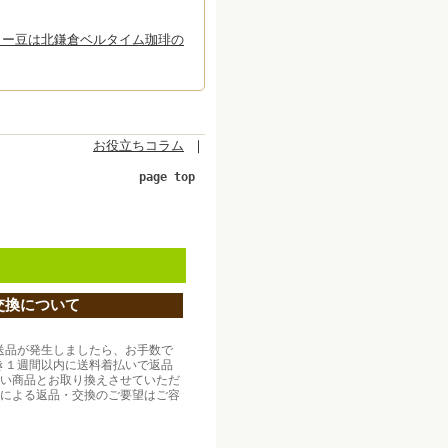
ヒー豆は北鎌倉ベルタイム珈琲の
お役立ちコラム
｜
page top
交換について
送品が発生しましたら、お手数で
き１週間以内に送料着払いで返品
しい商品とお取り換えさせていただ
合による返品・交換のご要望はご容