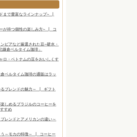
ドまで豊富なラインナップ~ |
が持つ個性の楽しみ方~ | コ
ンビアなど厳選された豆~硬水・
北鎌倉ベルタイム珈琲」
ャロ・ベトナムの豆をおいしくす
鎌倉ベルタイム珈琲の通販はラッ
るブレンドの魅力～ | ギフト
が楽しめるブラジルのコーヒーを
おすすめ
～ブレンドとアメリカンの違い～
う～モカの特徴～ | コーヒー