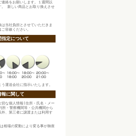
ご連絡をお願いします。１週間以
す。 新しい商品とお取り換えさせ
換は当社負担とさせていただきま
はご容赦ください。
間指定について
よう運送会社に指示いたします。
情報に関して
大切な個人情報(住所・氏名・メー
裁判所・警察機関等・公共機関から
以外、第三者に譲渡または利用す
。
格は相場の変動により変る事が御座
。