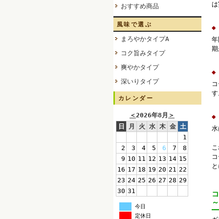
は
おすすめ商品
風味で選ぶ
◆
まろやかタイプA
年
期
コク旨みタイプ
爽やかタイプ
◆
深いりタイプ
コ
す
カレンダー
＜
2026年8月
＞
◆
日
月
火
水
木
金
土
水
1
こ
2
3
4
5
6
7
8
コ
9
10
11
12
13
14
15
と
16
17
18
19
20
21
22
23
24
25
26
27
28
29
30
31
コ
～
今日
定休日