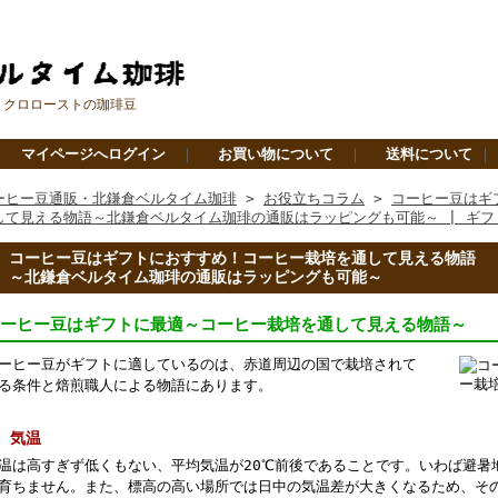
ミクロローストの珈琲豆
｜
マイページへログイン
｜
お買い物について
｜
送料について
ーヒー豆通販・北鎌倉ベルタイム珈琲
>
お役立ちコラム
>
コーヒー豆はギ
して見える物語～北鎌倉ベルタイム珈琲の通販はラッピングも可能～ | ギ
コーヒー豆はギフトにおすすめ！コーヒー栽培を通して見える物語
～北鎌倉ベルタイム珈琲の通販はラッピングも可能～
ーヒー豆はギフトに最適～コーヒー栽培を通して見える物語～
ーヒー豆が
ギフト
に適しているのは、赤道周辺の国で栽培されて
る条件と焙煎職人による物語にあります。
 気温
温は高すぎず低くもない、平均気温が20℃前後であることです。いわば避暑
育ちません。また、標高の高い場所では日中の気温差が大きくなるため、そ