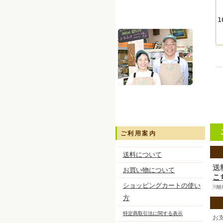
ご利用案内
送料について
送
お買い物について
こ
ショッピングカートの使い
※離
方
特定商取引法に関する表示
お