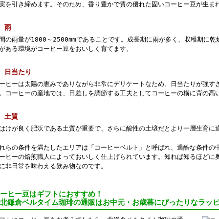
実を引き締めます。そのため、香り豊かで質の優れた固い
コーヒー豆
が生ま
 雨
間の雨量が1800～2500mmであることです。成長期に雨が多く、収穫期に
がある環境がコーヒー豆をおいしく育てます。
 日当たり
ーヒーは太陽の恵みでありながら非常にデリケートなため、日当たりが強す
。コーヒーの産地では、日差しを調節する工夫としてコーヒーの横に背の高
 土質
はけが良く肥沃である土質が重要で、さらに酸性の土壌だとより一層生育に
れらの条件を満たしたエリアは「コーヒーベルト」と呼ばれ、過酷な条件の
ーヒーの焙煎職人によっておいしく仕上げられています。知れば知るほどに
に非日常を味わえる飲み物なのです。
ーヒー豆はギフトにおすすめ！
北鎌倉ベルタイム珈琲の通販はお中元・お歳暮にぴったりなラッ