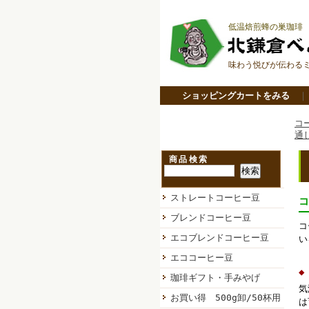
低温焙煎蜂の巣珈琲
味わう悦びが伝わる
ショッピングカートをみる
コ
通
商品検索
ストレートコーヒー豆
コ
ブレンドコーヒー豆
コ
エコブレンドコーヒー豆
い
エココーヒー豆
◆
珈琲ギフト・手みやげ
気
お買い得 500g卸/50杯用
は