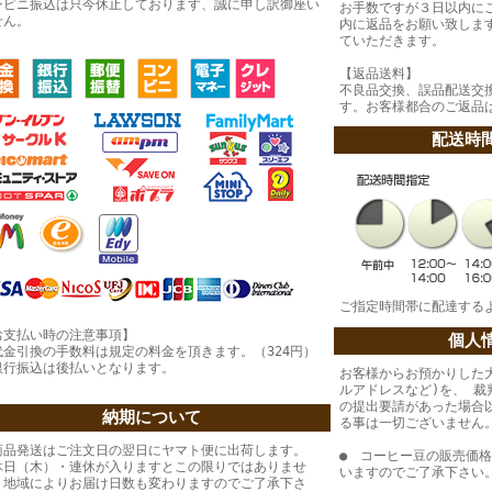
ンビニ振込は只今休止しております、誠に申し訳御座い
お手数ですが３日以内に
せん。
内に返品をお願い致しま
ていただきます。
【返品送料】
不良品交換、誤品配送交
す。お客様都合のご返品
配送時
ご指定時間帯に配達する
お支払い時の注意事項】
個人
代金引換の手数料は規定の料金を頂きます。（324円）
銀行振込は後払いとなります。
お客様からお預かりした
ルアドレスなど)を、 
の提出要請があった場合
納期について
る事は一切ございません
商品発送はご注文日の翌日にヤマト便に出荷します。
● コーヒー豆の販売価
休日（木）・連休が入りますとこの限りではありませ
いますのでご了承下さい
。地域によりお届け日数も変わりますのでご了承下さ