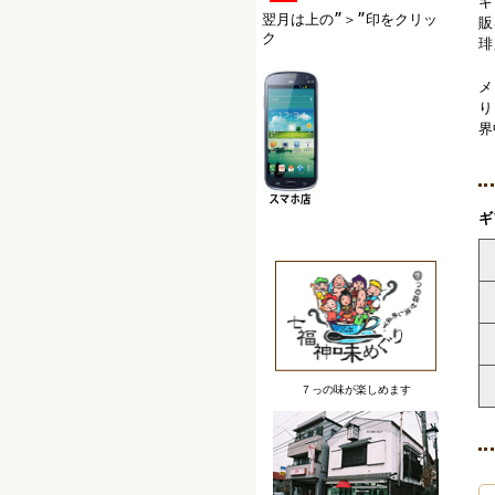
ギ
翌月は上の”＞”印をクリッ
販
ク
琲
メ
り
界
ギ
７っの味が楽しめます