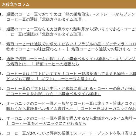
お役立ちコラム
通販のコーヒー豆でおすすめは「蜂の巣焙煎法」~ストレートからブレン
コーヒー豆の通販「北鎌倉ベルタイム珈琲」
通販のコーヒー豆ならモカは爽やかな酸味系から深いりまである~コーヒー
ーヒー豆は通販の「北鎌倉ベルタイム珈琲」
焙煎コーヒーは通販でお求めください！ブラジルの星・グァテマラ・コロ
軟水でコーヒーの味は変わる！~ | 焙煎コーヒーを通販でお届けする「
通販で焙煎コーヒーをお探しなら北鎌倉ベルタイム珈琲へ！~キリマンジ
る焙煎とは~ | 焙煎コーヒーの通販なら
コーヒー豆はギフトにおすすめ！コーヒー栽培を通して見える物語～北
ピングも可能～ | ギフトにコーヒー豆を選ぶなら
コーヒー豆のギフトはお中元・お歳暮に喜ばれる～コーヒーの良さが分か
にコーヒー豆をお探しなら「北鎌倉ベルタイム珈琲」
オーガニックのコーヒー豆と一般的なコーヒー豆は違う？～旨味とコク
味わうなら北鎌倉ベルタイム珈琲へ～ | コーヒー豆はオーガニックが
オーガニックのコーヒー豆を通販で購入するなら北鎌倉ベルタイム珈琲
| コーヒー豆をオーガニックにこだわるなら
コーヒー豆がおいしいと評判の通販でストレート・ブレンドを取り寄せよ