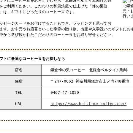
フトにコーヒー豆をお考えでしたら、北鎌倉ベルタイム珈琲の
通
をご利用ください。こだわりの和風焙煎で仕上げた「蜂の巣珈
」は、ギフトにぴったりのコーヒー豆です。
ッセージカードをお付けすることもでき、
ラッピング
も承ってお
ます。
お中元
や
お歳暮
といった季節の贈り物、出産や入学祝いのギフトに
お
中から選び抜かれたこだわりのコーヒー豆をお取り寄せください。
フトに最適なコーヒー豆をお探しなら
店名
鎌倉蜂の巣コーヒー 北鎌倉ベルタイム珈琲
住所
〒247-0062 神奈川県鎌倉市山ノ内748番地
TEL
0467-47-1059
URL
https://www.belltime-coffee.com/