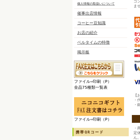
コ
個人情報の取扱いについて
ま
催事出店情報
コーヒー豆知識
お店の紹介
ベルタイムの特徴
掲示板
ファイル⇒印刷（P）
全品75種類一覧表
【
・
・
ファイル⇒印刷（P）
・
携帯QRコード
定
ん